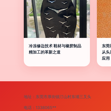
冷冻修边技术 鞋材与橡胶制品
东莞
精加工的革新之道
从头
应用
地址：东莞市厚街镇汀山村东埔三叉头
电话：1338065**