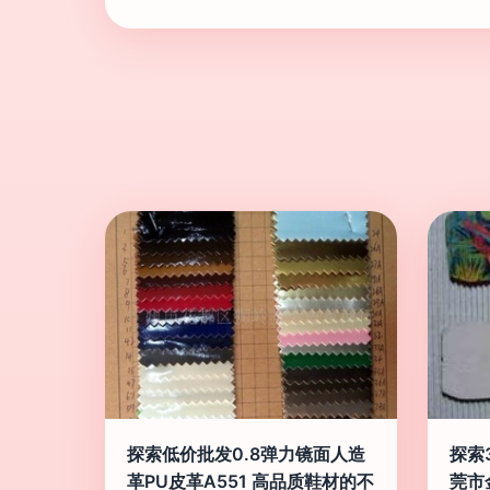
探索低价批发0.8弹力镜面人造
探索
革PU皮革A551 高品质鞋材的不
莞市