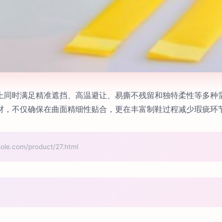
上同时满足精准遮挡、高温避让、易撕不残留和独特柔性等多种需
材，不仅确保在曲面精细性贴合，更在丰富制鞋过程减少瑕疵环
com/product/27.html