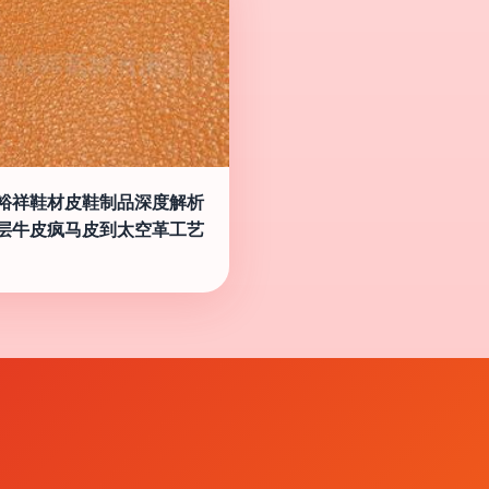
裕祥鞋材皮鞋制品深度解析
层牛皮疯马皮到太空革工艺